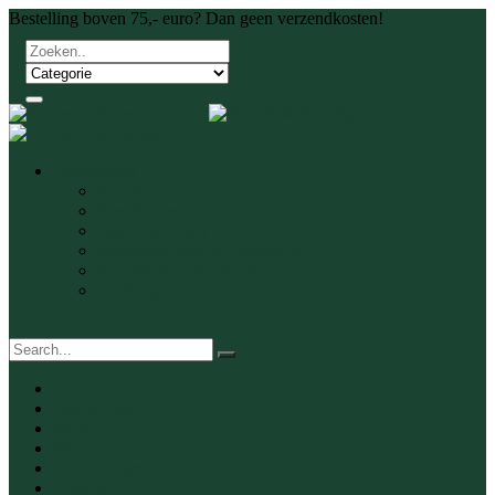
Bestelling boven 75,- euro? Dan geen verzendkosten!
Categorieën
Noten
Kruiden en Specerijen
Pitten en Zaden
Gedroogd Fruit en Granola’s
Notenmixen en Snacks
Chefs Special
Home
Wie zijn we
Shop
FAQ
Mijn account
Contact